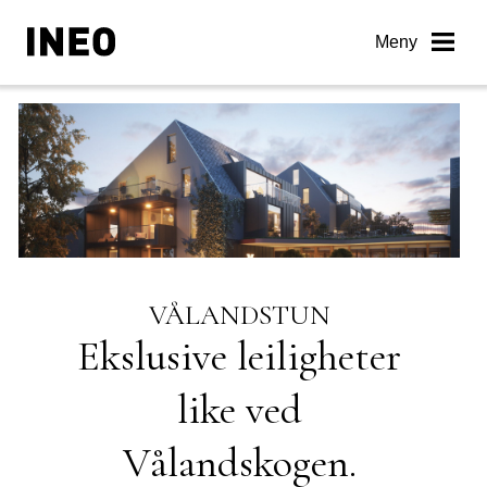
Skip
to
Meny
content
VÅLANDSTUN
Ekslusive leiligheter
like ved
Vålandskogen.