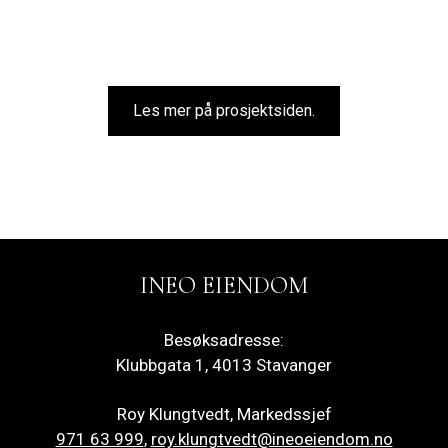
Les mer på prosjektsiden.
INEO EIENDOM
Besøksadresse:
Klubbgata 1, 4013 Stavanger
Roy Klungtvedt, Markedssjef
971 63 999
,
roy.klungtvedt@ineoeiendom.no