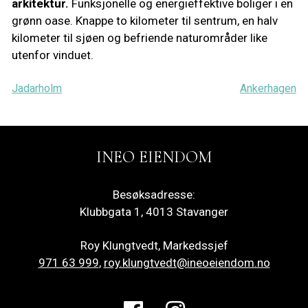
arkitektur.
Funksjonelle og energieffektive boliger i en
grønn oase. Knappe to kilometer til sentrum, en halv
kilometer til sjøen og befriende naturområder like
utenfor vinduet.
Innleggsnavigasjon
Jadarholm
Ankerhagen
INEO EIENDOM
Besøksadresse:
Klubbgata 1, 4013 Stavanger
Roy Klungtvedt, Markedssjef
971 63 999
,
roy.klungtvedt@ineoeiendom.no