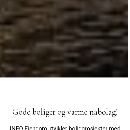
Gode boliger og varme nabolag!
INEO Eiendom utvikler boligprosjekter med